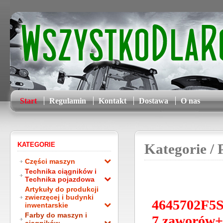
Start
Regulamin
Kontakt
Dostawa
O nas
KATEGORIE
Kategorie
/ 
Części maszyn
Technika ciągników i
Technika pojazdowa
Artykuły do produkcji
zwierzęcej i budynki
4645702F5S
inwentarskie
Farby do maszyn i
7 zaworów+f