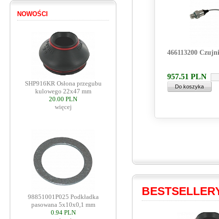
NOWOŚCI
466113200 Czujni
957.51
PLN
SHP916KR Osłona przegubu
kulowego 22x47 mm
20.00 PLN
więcej
BESTSELLER
98851001P025 Podkładka
pasowana 5x10x0,1 mm
0.94 PLN