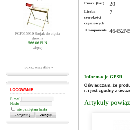
P max. (bar)
20
Liczba
7
szerokości
częściowych
+Components
46452N5
FGP015910 Stojak do cięcia
drewna
566.06 PLN
więcej
pokaż wszystkie »
Informacje GPSR
Oświadczam, że produ
LOGOWANIE
r. i jest zgodny z ów
E-mail
Artykuły powiąza
Hasło
nie pamiętam hasła