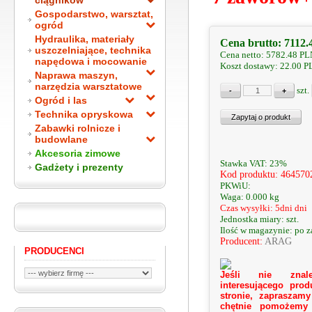
ciągników
Gospodarstwo, warsztat,
ogród
Hydraulika, materiały
Cena brutto:
7112.
uszczelniające, technika
Cena netto:
5782.48
PL
napędowa i mocowanie
Koszt dostawy: 22.00 
Naprawa maszyn,
narzędzia warsztatowe
szt.
Ogród i las
Technika opryskowa
Zabawki rolnicze i
budowlane
Akcesoria zimowe
Stawka VAT: 23%
Gadżety i prezenty
Kod produktu: 46457
PKWiU:
Waga: 0.000 kg
Czas wysyłki: 5dni dni
Jednostka miary: szt.
Ilość w magazynie: po 
Producent:
ARAG
PRODUCENCI
Jeśli nie znale
interesującego prod
stronie, zapraszamy
chętnie pomożemy