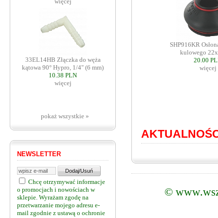
więcej
SHP916KR Osłona
kulowego 22
33EL14HB Złączka do węża
20.00 P
kątowa 90° Hypro, 1/4" (6 mm)
więcej
10.38 PLN
więcej
pokaż wszystkie »
AKTUALNOŚC
NEWSLETTER
Chcę otrzymywać informacje
©
www.wsz
o promocjach i nowościach w
sklepie. Wyrażam zgodę na
przetwarzanie mojego adresu e-
mail zgodnie z ustawą o ochronie