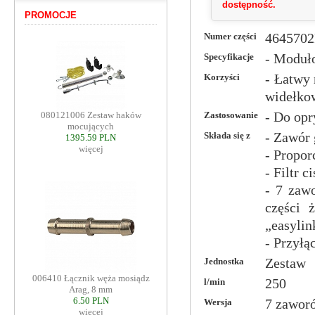
dostępność.
PROMOCJE
Numer części
464570
Specyfikacje
- Moduł
Korzyści
- Łatwy
widełko
Zastosowanie
- Do op
080121006 Zestaw haków
mocujących
Składa się z
- Zawór
1395.59 PLN
więcej
- Propor
- Filtr 
- 7 zaw
części 
„easyli
- Przyłą
Jednostka
Zestaw
006410 Łącznik węża mosiądz
l/min
250
Arag, 8 mm
6.50 PLN
Wersja
7 zawor
więcej