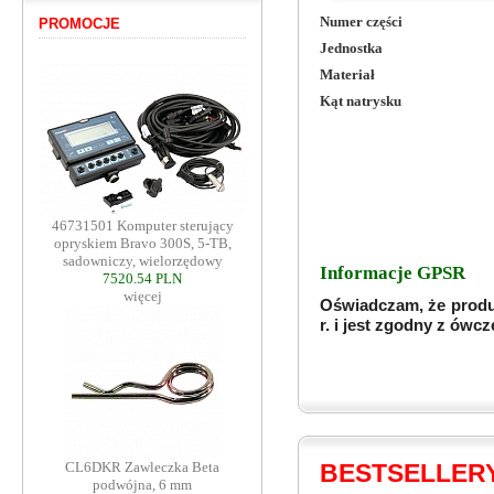
Numer części
PROMOCJE
Jednostka
Materiał
Kąt natrysku
46731501 Komputer sterujący
opryskiem Bravo 300S, 5-TB,
sadowniczy, wielorzędowy
Informacje GPSR
7520.54 PLN
więcej
Oświadczam, że produ
r. i jest zgodny z ów
BESTSELLER
CL6DKR Zawleczka Beta
podwójna, 6 mm