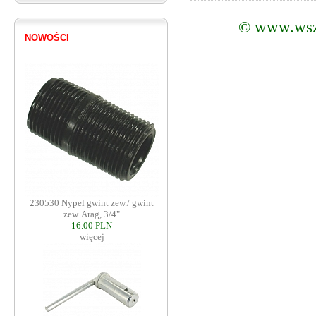
©
www.wsz
NOWOŚCI
230530 Nypel gwint zew./ gwint
zew. Arag, 3/4"
16.00 PLN
więcej