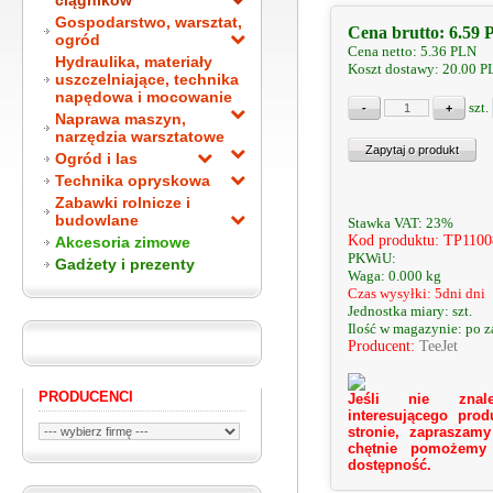
ciągników
Gospodarstwo, warsztat,
Cena brutto:
6.59
ogród
Cena netto:
5.36
PLN
Hydraulika, materiały
Koszt dostawy: 20.00 
uszczelniające, technika
napędowa i mocowanie
szt.
Naprawa maszyn,
narzędzia warsztatowe
Ogród i las
Technika opryskowa
Zabawki rolnicze i
budowlane
Stawka VAT: 23%
Kod produktu: TP110
Akcesoria zimowe
PKWiU:
Gadżety i prezenty
Waga: 0.000 kg
Czas wysyłki: 5dni dni
Jednostka miary: szt.
Ilość w magazynie: po 
Producent:
TeeJet
PRODUCENCI
Jeśli nie znale
interesującego prod
stronie, zapraszamy
chętnie pomożemy
dostępność.