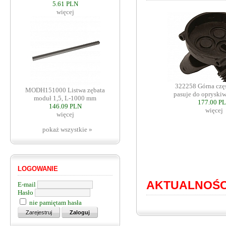
5.61 PLN
więcej
322258 Górna część
MODH151000 Listwa zębata
pasuje do opryskiw
moduł 1,5, L-1000 mm
177.00 P
146.09 PLN
więcej
więcej
pokaż wszystkie »
LOGOWANIE
AKTUALNOŚC
E-mail
Hasło
nie pamiętam hasła