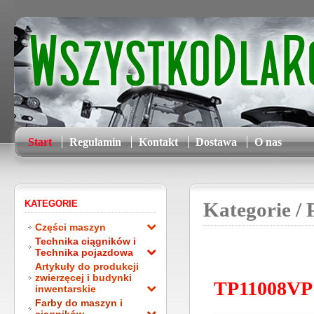
Start
Regulamin
Kontakt
Dostawa
O nas
KATEGORIE
Kategorie
/ 
Części maszyn
Technika ciągników i
Technika pojazdowa
Artykuły do produkcji
zwierzęcej i budynki
TP11008VP
inwentarskie
Farby do maszyn i