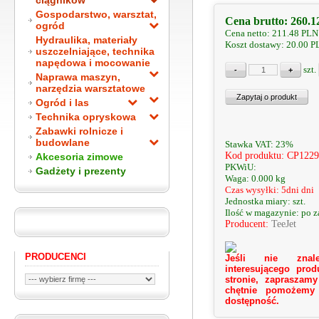
ciągników
Gospodarstwo, warsztat,
Cena brutto:
260.1
ogród
Cena netto:
211.48
PLN
Hydraulika, materiały
Koszt dostawy: 20.00 
uszczelniające, technika
napędowa i mocowanie
szt.
Naprawa maszyn,
narzędzia warsztatowe
Ogród i las
Technika opryskowa
Zabawki rolnicze i
budowlane
Stawka VAT: 23%
Kod produktu: CP122
Akcesoria zimowe
PKWiU:
Gadżety i prezenty
Waga: 0.000 kg
Czas wysyłki: 5dni dni
Jednostka miary: szt.
Ilość w magazynie: po 
Producent:
TeeJet
PRODUCENCI
Jeśli nie znale
interesującego prod
stronie, zapraszamy
chętnie pomożemy
dostępność.