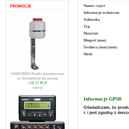
Numer części
PROMOCJE
Informacje techniczne
Jednostka
Typ
Materiał
Długość (mm)
Średnica (mm) (mm)
Mesh
1608028002 Poidło automatyczne
ze zbiornikiem dla prosiąt
138.37 PLN
więcej
Informacje GPSR
Oświadczam, że produ
r. i jest zgodny z ów