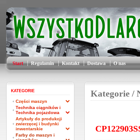
Start
Regulamin
Kontakt
Dostawa
O nas
KATEGORIE
Kategorie
/ 
Części maszyn
Technika ciągników i
Technika pojazdowa
Artykuły do produkcji
zwierzęcej i budynki
CP122903SS
inwentarskie
Farby do maszyn i