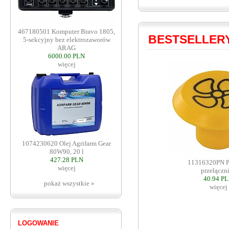
467180501 Komputer Bravo 1805,
BESTSELLER
5-sekcyjny bez elektrozaworów
ARAG
6000.00 PLN
więcej
1074230620 Olej Agrifarm Gear
80W90, 20 l
427.28 PLN
11316320PN P
więcej
przełączn
40.94 P
pokaż wszystkie »
więcej
LOGOWANIE