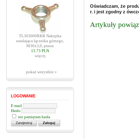
Oświadczam, że produ
r. i jest zgodny z ów
Artykuły powiąza
TL303000RKR Nakrętka
ustalająca łącznika górnego,
M30x3,0, prawa
15.73 PLN
więcej
pokaż wszystkie »
LOGOWANIE
E-mail
Hasło
nie pamiętam hasła