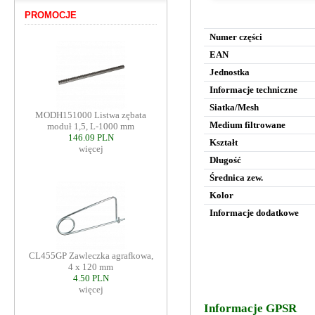
PROMOCJE
Numer części
EAN
Jednostka
Informacje techniczne
Siatka/Mesh
MODH151000 Listwa zębata
Medium filtrowane
moduł 1,5, L-1000 mm
146.09 PLN
Kształt
więcej
Długość
Średnica zew.
Kolor
Informacje dodatkowe
CL455GP Zawleczka agrafkowa,
4 x 120 mm
4.50 PLN
więcej
Informacje GPSR