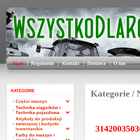
Start
Regulamin
Kontakt
Dostawa
O nas
KATEGORIE
Kategorie
/ 
Części maszyn
Technika ciągników i
Technika pojazdowa
Artykuły do produkcji
zwierzęcej i budynki
31420035030
inwentarskie
Farby do maszyn i