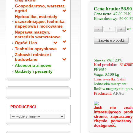
ciągników
Gospodarstwo, warsztat,
Cena brutto:
58.90
ogród
Cena netto:
47.89
PLN
Hydraulika, materiały
Koszt dostawy: 20.00 
uszczelniające, technika
napędowa i mocowanie
szt.
Naprawa maszyn,
narzędzia warsztatowe
Ogród i las
Technika opryskowa
Zabawki rolnicze i
budowlane
Stawka VAT: 23%
Kod produktu: 314200
Akcesoria zimowe
PKWiU:
Gadżety i prezenty
Waga: 0.100 kg
Czas wysyłki: 5 dni
Jednostka miary: szt.
Ilość w magazynie: po 
Producent:
ARAG
PRODUCENCI
Jeśli nie znale
interesującego prod
stronie, zapraszamy
chętnie pomożemy
dostępność.