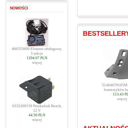
NOWOŚCI
BESTSELLER
466353600 Element obsługowy,
3 sekcje
1294.07 PLN
więcej
51404679105M
lemieszyków b
113.43 P
więcej
0332209150 Przekaźnik Bosch,
12 V
44.50 PLN
więcej