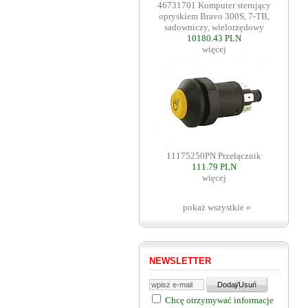
46731701 Komputer sterujący
opryskiem Bravo 300S, 7-TB,
sadowniczy, wielorzędowy
10180.43 PLN
więcej
11175250PN Przełącznik
111.79 PLN
więcej
pokaż wszystkie »
NEWSLETTER
Chcę otrzymywać informacje