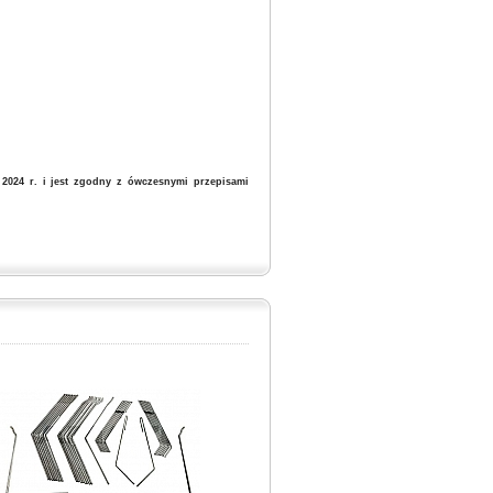
2024 r. i jest zgodny z ówczesnymi przepisami