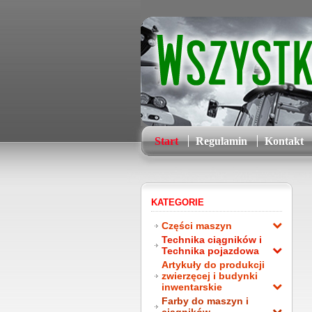
Start
Regulamin
Kontakt
KATEGORIE
Części maszyn
Technika ciągników i
Technika pojazdowa
Artykuły do produkcji
zwierzęcej i budynki
inwentarskie
Farby do maszyn i