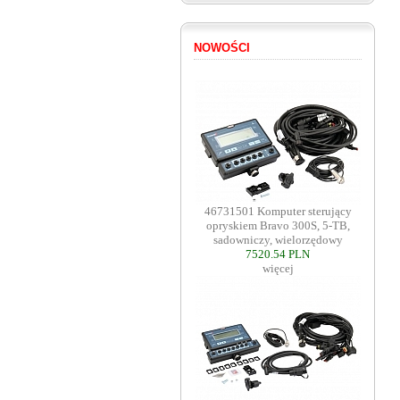
NOWOŚCI
46731501 Komputer sterujący
opryskiem Bravo 300S, 5-TB,
sadowniczy, wielorzędowy
7520.54 PLN
więcej