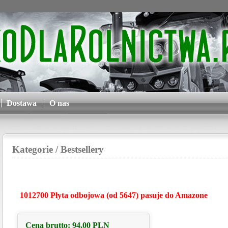
Dostawa
O nas
Kategorie
/ Bestsellery
1012700 Płyta odbojowa (od 5647) pasuje do Amazone
Cena brutto:
94.00
PLN