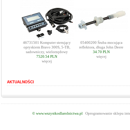
46731501 Komputer sterujący
05400200 Śruba mocująca
opryskiem Bravo 300S, 5-TB,
reflektora, długa John Deere
sadowniczy, wielorzędowy
34.70 PLN
7520.54 PLN
więcej
więcej
AKTUALNOŚCI
©
www.wszystkodlarolnictwa.pl
Oprogramowanie sklepu int