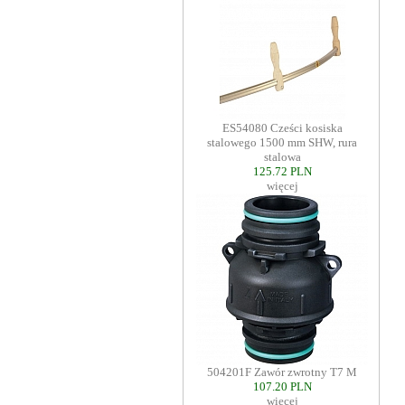
ES54080 Cześci kosiska
stalowego 1500 mm SHW, rura
stalowa
125.72 PLN
więcej
504201F Zawór zwrotny T7 M
107.20 PLN
więcej