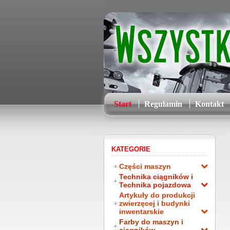
Start
Regulamin
Kontakt
KATEGORIE
Części maszyn
Technika ciągników i
Technika pojazdowa
Artykuły do produkcji
zwierzęcej i budynki
inwentarskie
Farby do maszyn i