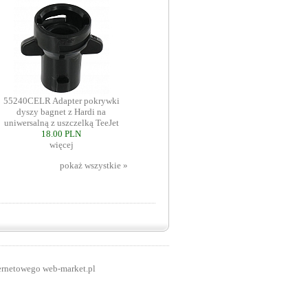
55240CELR Adapter pokrywki
dyszy bagnet z Hardi na
uniwersalną z uszczelką TeeJet
18.00 PLN
więcej
pokaż wszystkie »
ernetowego web-market.pl