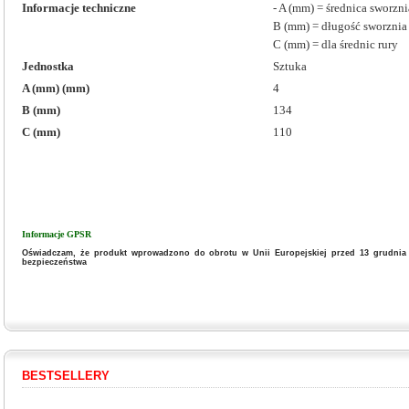
Informacje techniczne
- A (mm) = średnica sworzni
B (mm) = długość sworznia
C (mm) = dla średnic rury
Jednostka
Sztuka
A (mm) (mm)
4
B (mm)
134
C (mm)
110
Informacje GPSR
Oświadczam, że produkt wprowadzono do obrotu w Unii Europejskiej przed 13 grudnia 
bezpieczeństwa
BESTSELLERY