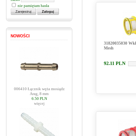
nie pamiętam hasła
NOWOŚCI
31820035030 Wkład
Mesh
92.11
PLN
006410 Łącznik węża mosiądz
Arag, 8 mm
6.50 PLN
więcej