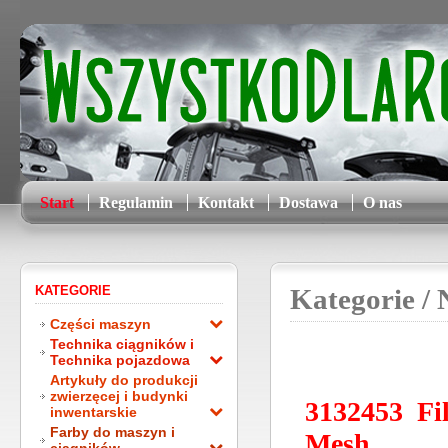
Start
Regulamin
Kontakt
Dostawa
O nas
KATEGORIE
Kategorie
/ 
Części maszyn
Technika ciągników i
Technika pojazdowa
Artykuły do produkcji
zwierzęcej i budynki
3132453 Fi
inwentarskie
Farby do maszyn i
Mesh