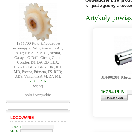
Oświadczam, że produ
r. i jest zgodny z ów
Artykuły powiąza
1311700 Koło łańcuchowe
napinające, Z-16, Amazone AD,
AD2; RP-AD2, AD-P, Airstar,
Cataya, C-Drill, Cirrus, Citan,
Condor, D8, D9, ED, EDX,
FTender, GBK; GNK; HR, JET,
MD, Precea, Primera, FS, RPD;
AD8, Variant, ZA-M, ZA-ML
314400200 Klucz 
70.00 PLN
więcej
167.54
PLN
pokaż wszystkie »
LOGOWANIE
E-mail
Hasło