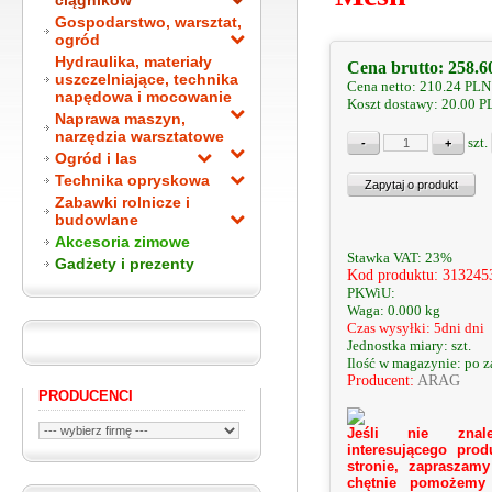
ciągników
Gospodarstwo, warsztat,
ogród
Hydraulika, materiały
Cena brutto:
258.6
uszczelniające, technika
Cena netto:
210.24
PLN
napędowa i mocowanie
Koszt dostawy: 20.00 
Naprawa maszyn,
narzędzia warsztatowe
szt.
Ogród i las
Technika opryskowa
Zabawki rolnicze i
budowlane
Akcesoria zimowe
Stawka VAT: 23%
Gadżety i prezenty
Kod produktu: 313245
PKWiU:
Waga: 0.000 kg
Czas wysyłki: 5dni dni
Jednostka miary: szt.
Ilość w magazynie: po 
Producent:
ARAG
PRODUCENCI
Jeśli nie znale
interesującego prod
stronie, zapraszamy
chętnie pomożemy