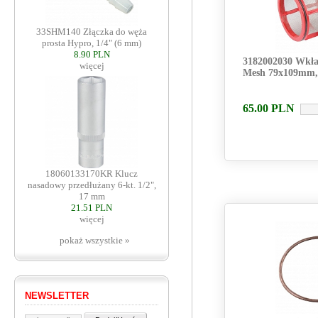
33SHM140 Złączka do węża
prosta Hypro, 1/4" (6 mm)
8.90 PLN
3182002030 Wkład
więcej
Mesh 79x109mm
65.00
PLN
18060133170KR Klucz
nasadowy przedłużany 6-kt. 1/2",
17 mm
21.51 PLN
więcej
pokaż wszystkie »
NEWSLETTER