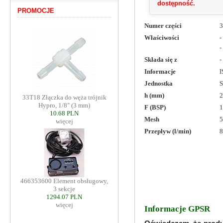
dostępność.
PROMOCJE
Numer części
3
Właściwości
-
-
Składa się z
-
Informacje
I
Jednostka
S
h (mm)
2
33T18 Złączka do węża trójnik
Hypro, 1/8" (3 mm)
F (BSP)
1
10.68 PLN
Mesh
5
więcej
Przepływ (l/min)
8
466353600 Element obsługowy,
3 sekcje
1294.07 PLN
więcej
Informacje GPSR