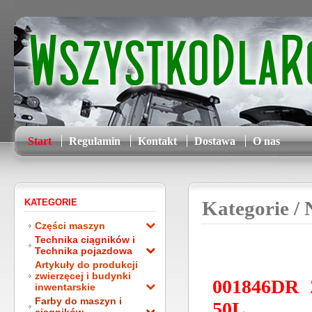
Start
Regulamin
Kontakt
Dostawa
O nas
KATEGORIE
Kategorie
/ 
Części maszyn
Technika ciągników i
Technika pojazdowa
Artykuły do produkcji
zwierzęcej i budynki
001846DR Z
inwentarskie
Farby do maszyn i
50L