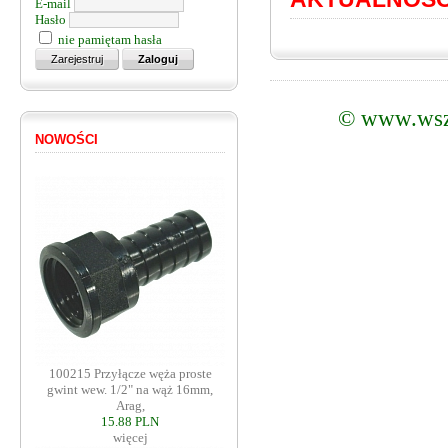
E-mail
Hasło
nie pamiętam hasła
©
www.wsz
NOWOŚCI
100215 Przyłącze węża proste
gwint wew. 1/2" na wąż 16mm,
Arag,
15.88 PLN
więcej