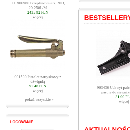
TJT906986 Przepływomierz, 20D,
20-250L/M
2435.92 PLN
BESTSELLER
więcej
001500 Pistolet natryskowy z
dźwignią
95.48 PLN
963436 Uchwyt palc
więcej
pasuje do siewni
31.00 P
pokaż wszystkie »
więcej
LOGOWANIE
AKTUALNOŚC