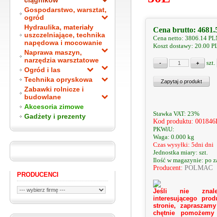
ciągników
Gospodarstwo, warsztat,
ogród
Hydraulika, materiały
Cena brutto:
4681.
uszczelniające, technika
Cena netto:
3806.14
PL
napędowa i mocowanie
Koszt dostawy: 20.00 
Naprawa maszyn,
narzędzia warsztatowe
szt.
Ogród i las
Technika opryskowa
Zabawki rolnicze i
budowlane
Akcesoria zimowe
Stawka VAT: 23%
Gadżety i prezenty
Kod produktu: 00184
PKWiU:
Waga: 0.000 kg
Czas wysyłki: 5dni dni
Jednostka miary: szt.
Ilość w magazynie: po 
Producent:
POLMAC
PRODUCENCI
Jeśli nie znale
interesującego prod
stronie, zapraszamy
chętnie pomożemy