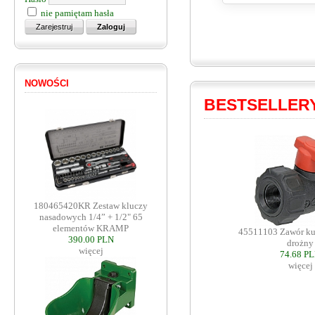
nie pamiętam hasła
NOWOŚCI
BESTSELLER
180465420KR Zestaw kluczy
nasadowych 1/4” + 1/2" 65
elementów KRAMP
45511103 Zawór ku
390.00 PLN
drożny
więcej
74.68 P
więcej