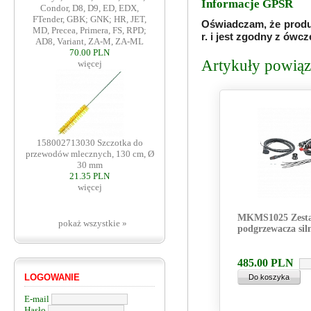
Informacje GPSR
Condor, D8, D9, ED, EDX,
FTender, GBK; GNK; HR, JET,
Oświadczam, że produ
MD, Precea, Primera, FS, RPD;
r. i jest zgodny z ów
AD8, Variant, ZA-M, ZA-ML
70.00 PLN
Artykuły powiąza
więcej
158002713030 Szczotka do
przewodów mlecznych, 130 cm, Ø
30 mm
21.35 PLN
więcej
MKMS1025 Zest
pokaż wszystkie »
podgrzewacza sil
485.00
PLN
LOGOWANIE
E-mail
Hasło