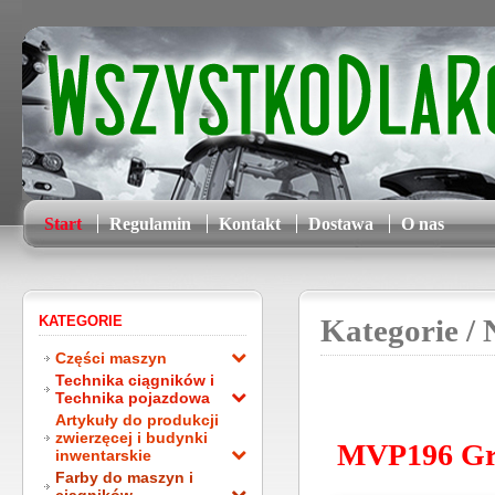
Start
Regulamin
Kontakt
Dostawa
O nas
KATEGORIE
Kategorie
/ 
Części maszyn
Technika ciągników i
Technika pojazdowa
Artykuły do produkcji
zwierzęcej i budynki
MVP196 Grza
inwentarskie
Farby do maszyn i