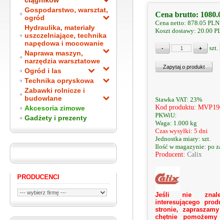
ciągników
Gospodarstwo, warsztat,
Cena brutto:
1080.
ogród
Cena netto:
878.05
PLN
Hydraulika, materiały
Koszt dostawy: 20.00 
uszczelniające, technika
napędowa i mocowanie
szt.
Naprawa maszyn,
narzędzia warsztatowe
Ogród i las
Technika opryskowa
Zabawki rolnicze i
budowlane
Stawka VAT: 23%
Kod produktu: MVP19
Akcesoria zimowe
PKWiU:
Gadżety i prezenty
Waga: 1.000 kg
Czas wysyłki: 5 dni
Jednostka miary: szt.
Ilość w magazynie: po 
Producent:
Calix
PRODUCENCI
Jeśli nie znale
interesującego prod
stronie, zapraszamy
chętnie pomożemy