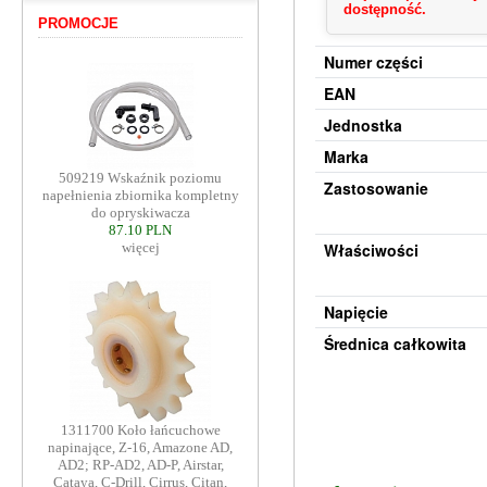
dostępność.
PROMOCJE
Numer części
EAN
Jednostka
Marka
509219 Wskaźnik poziomu
Zastosowanie
napełnienia zbiornika kompletny
do opryskiwacza
87.10 PLN
Właściwości
więcej
Napięcie
Średnica całkowita
1311700 Koło łańcuchowe
napinające, Z-16, Amazone AD,
AD2; RP-AD2, AD-P, Airstar,
Cataya, C-Drill, Cirrus, Citan,