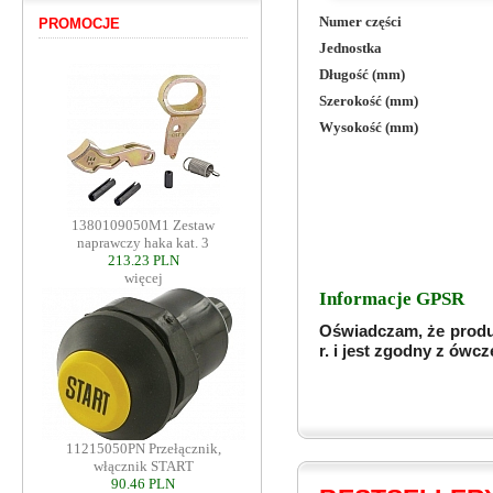
Numer części
PROMOCJE
Jednostka
Długość (mm)
Szerokość (mm)
Wysokość (mm)
1380109050M1 Zestaw
naprawczy haka kat. 3
213.23 PLN
więcej
Informacje GPSR
Oświadczam, że produ
r. i jest zgodny z ów
11215050PN Przełącznik,
włącznik START
90.46 PLN