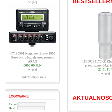
BESTSELLER
więcej
467180501 Komputer Bravo 1805,
5-sekcyjny bez elektrozaworów
18060133170KR Klu
ARAG
przedłużany 6-kt. 1
6000.00 PLN
21.51 PL
więcej
więcej
pokaż wszystkie »
AKTUALNOŚC
LOGOWANIE
E-mail
Hasło