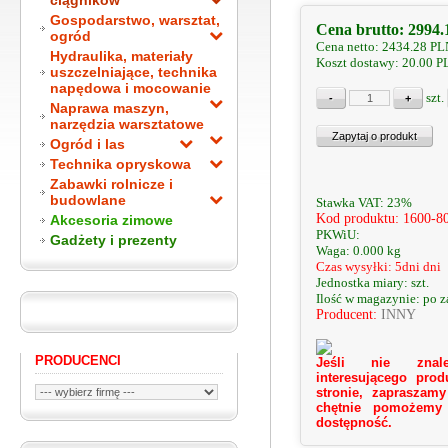
ciągników
Gospodarstwo, warsztat,
Cena brutto:
2994.
ogród
Cena netto:
2434.28
PL
Hydraulika, materiały
Koszt dostawy: 20.00 
uszczelniające, technika
napędowa i mocowanie
szt.
Naprawa maszyn,
narzędzia warsztatowe
Ogród i las
Technika opryskowa
Zabawki rolnicze i
budowlane
Stawka VAT: 23%
Kod produktu: 1600-8
Akcesoria zimowe
PKWiU:
Gadżety i prezenty
Waga: 0.000 kg
Czas wysyłki: 5dni dni
Jednostka miary: szt.
Ilość w magazynie: po 
Producent:
INNY
PRODUCENCI
Jeśli nie znale
interesującego prod
stronie, zapraszamy
chętnie pomożemy
dostępność.