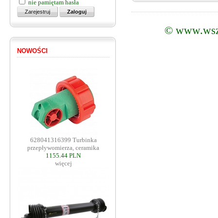
nie pamiętam hasła
©
www.wsz
NOWOŚCI
628041316399 Turbinka
przepływomierza, ceramika
1155.44 PLN
więcej