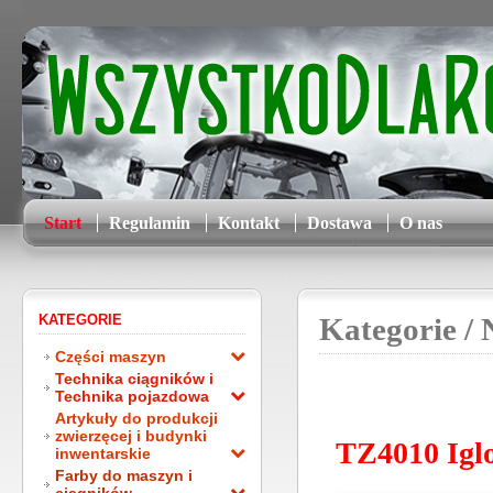
Start
Regulamin
Kontakt
Dostawa
O nas
KATEGORIE
Kategorie
/ 
Części maszyn
Technika ciągników i
Technika pojazdowa
Artykuły do produkcji
zwierzęcej i budynki
TZ4010 Iglo
inwentarskie
Farby do maszyn i