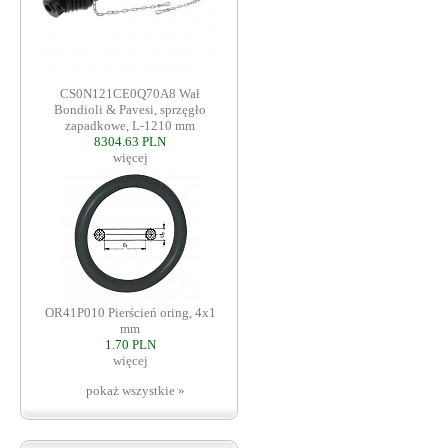
CS0N121CE0Q70A8 Wał
Bondioli & Pavesi, sprzęgło
zapadkowe, L-1210 mm
8304.63 PLN
więcej
OR41P010 Pierścień oring, 4x1
mm
1.70 PLN
więcej
pokaż wszystkie »