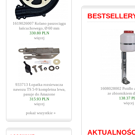
BESTSELLER
1619026007 Kolano paszociągu
łańcuchowego, Ø 60 mm
330.80 PLN
więcej
933713 Łopatka rozsiewacza
1608028002 Poidło 
nawozu TS 5-9 kompletna lewa,
ze zbiornikiem d
pasuje do Amazone
138.37 P
315.93 PLN
więcej
więcej
pokaż wszystkie »
AKTUALNOŚC