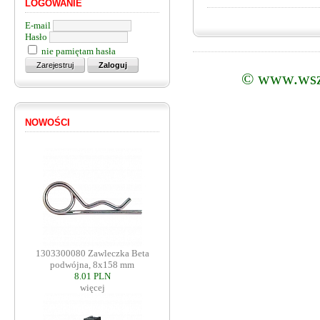
LOGOWANIE
E-mail
Hasło
nie pamiętam hasła
©
www.wsz
NOWOŚCI
1303300080 Zawleczka Beta
podwójna, 8x158 mm
8.01 PLN
więcej