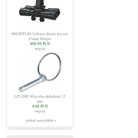
4063F95A0 Uchwyt dyszy poczw.
25mm Selejet
488.09 PLN
więcej
LP12KR Wtyczka składana 12
mm
4.68 PLN
więcej
pokaż wszystkie »