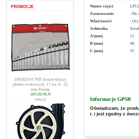
Numer części
LP1
PROMOCJE
Zastosowanie
- Do
Właściwości
- Oc
Jednostka
Sztu
A (mm)
12
B (mm)
48
C (mm)
55
1802025417KR Zestaw kluczy
płasko-oczkowych, 17 ele. 6 - 22
mm, Kramp
305.00 PLN
Informacje GPSR
więcej
Oświadczam, że produ
r. i jest zgodny z ów