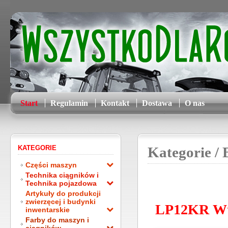
Start
Regulamin
Kontakt
Dostawa
O nas
KATEGORIE
Kategorie
/ 
Części maszyn
Technika ciągników i
Technika pojazdowa
Artykuły do produkcji
zwierzęcej i budynki
LP12KR Wt
inwentarskie
Farby do maszyn i