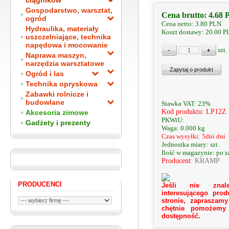
ciągników
Gospodarstwo, warsztat,
Cena brutto:
4.68
ogród
Cena netto:
3.80
PLN
Hydraulika, materiały
Koszt dostawy: 20.00 
uszczelniające, technika
napędowa i mocowanie
szt.
Naprawa maszyn,
narzędzia warsztatowe
Ogród i las
Technika opryskowa
Zabawki rolnicze i
budowlane
Stawka VAT: 23%
Kod produktu: LP12Z
Akcesoria zimowe
PKWiU:
Gadżety i prezenty
Waga: 0.000 kg
Czas wysyłki: 5dni dni
Jednostka miary: szt.
Ilość w magazynie: po 
Producent:
KRAMP
PRODUCENCI
Jeśli nie znale
interesującego prod
stronie, zapraszamy
chętnie pomożemy
dostępność.