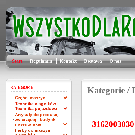
Start
Regulamin
Kontakt
Dostawa
O nas
KATEGORIE
Kategorie
/ 
Części maszyn
Technika ciągników i
Technika pojazdowa
Artykuły do produkcji
zwierzęcej i budynki
3162003030 
inwentarskie
Farby do maszyn i