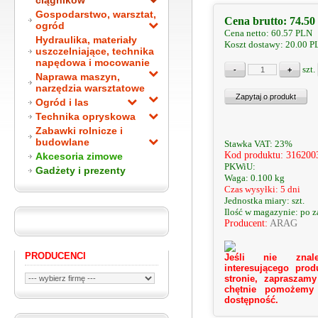
ciągników
Gospodarstwo, warsztat,
Cena brutto:
74.50
ogród
Cena netto:
60.57
PLN
Hydraulika, materiały
Koszt dostawy: 20.00 
uszczelniające, technika
napędowa i mocowanie
szt.
Naprawa maszyn,
narzędzia warsztatowe
Ogród i las
Technika opryskowa
Zabawki rolnicze i
budowlane
Stawka VAT: 23%
Kod produktu: 316200
Akcesoria zimowe
PKWiU:
Gadżety i prezenty
Waga: 0.100 kg
Czas wysyłki: 5 dni
Jednostka miary: szt.
Ilość w magazynie: po 
Producent:
ARAG
PRODUCENCI
Jeśli nie znale
interesującego prod
stronie, zapraszamy
chętnie pomożemy
dostępność.