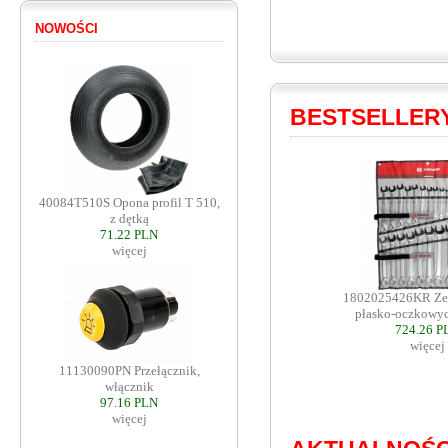
NOWOŚCI
BESTSELLER
40084T510S Opona profil T 510,
z dętką
71.22 PLN
więcej
1802025426KR Zes
płasko-oczkowych
724.26 P
więcej
11130090PN Przełącznik,
włącznik
97.16 PLN
więcej