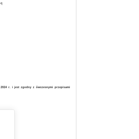
ną
2024 r. i jest zgodny z ówczesnymi przepisami