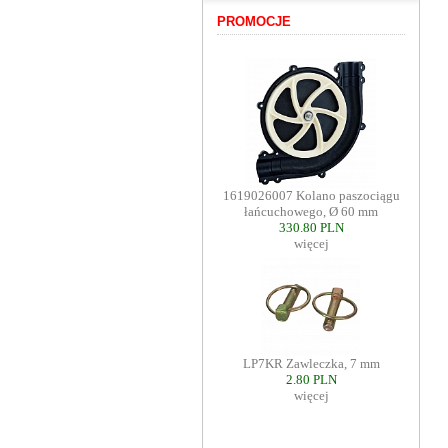
PROMOCJE
1619026007 Kolano paszociągu
łańcuchowego, Ø 60 mm
330.80 PLN
więcej
LP7KR Zawleczka, 7 mm
2.80 PLN
więcej