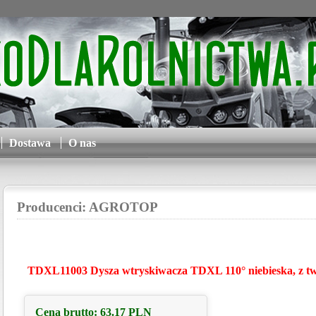
Dostawa
O nas
Producenci: AGROTOP
TDXL11003 Dysza wtryskiwacza TDXL 110° niebieska, z t
Cena brutto:
63.17
PLN