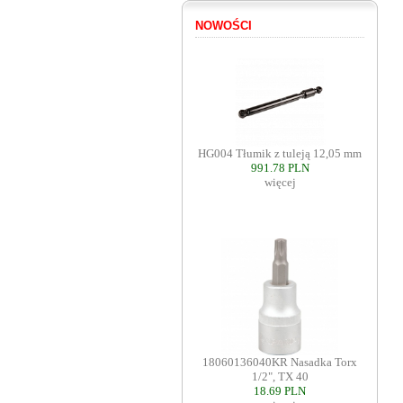
NOWOŚCI
HG004 Tłumik z tuleją 12,05 mm
991.78 PLN
więcej
18060136040KR Nasadka Torx
1/2", TX 40
18.69 PLN