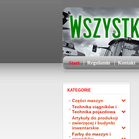
Start
Regulamin
Kontakt
KATEGORIE
Części maszyn
Technika ciągników i
Technika pojazdowa
Artykuły do produkcji
zwierzęcej i budynki
inwentarskie
Farby do maszyn i