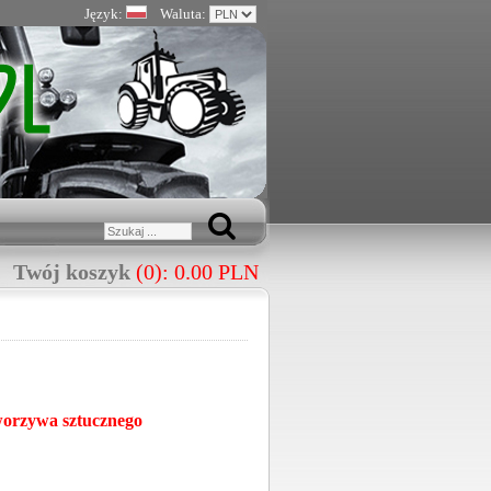
Język:
Waluta:
Twój koszyk
(0): 0.00 PLN
worzywa sztucznego