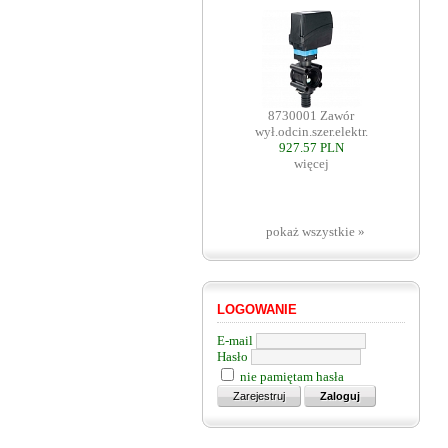
8730001 Zawór
wył.odcin.szer.elektr.
927.57 PLN
więcej
pokaż wszystkie »
LOGOWANIE
E-mail
Hasło
nie pamiętam hasła